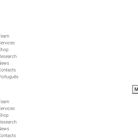
Team
Services
Shop
Research
News
Contacts
Português
M
Team
Services
Shop
Research
News
Contacts